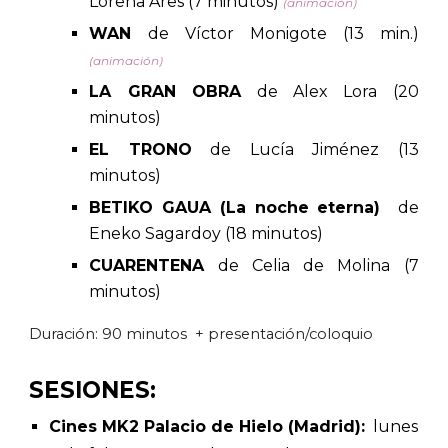
Lorena Ares (7 minutos)
(animación)
WAN
de Víctor Monigote (13 min.)
(animación)
LA GRAN OBRA
de Alex Lora (20
minutos)
EL TRONO
de Lucía Jiménez (13
minutos)
BETIKO GAUA (La noche eterna)
de
Eneko Sagardoy (18 minutos)
CUARENTENA
de Celia de Molina (7
minutos)
Duración:
90
minutos + presentación/coloquio
SESIONES:
Cines
MK2 Palacio de Hielo
(Madrid):
lunes